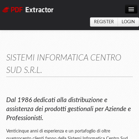
DEMO
REGISTER
LOGIN
SCREENSHOTS
DOWNLOAD
SISTEMI INFORMATICA CENTRO
ABOUT
SUD S.R.L.
CONTACT
Dal 1986 dedicati alla distribuzione e
assistenza dei prodotti gestionali per Aziende e
Professionisti.
Venticinque anni di esperienza e un portafoglio di oltre
quattrocento clienti fanno della Sistemi Informatica Centro Sud